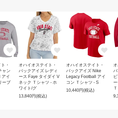
イト・
オハイオステイト・
オハイオステイト・
オ
チャン
バックアイズ レディ
バックアイズ Nike
バ
l アイ
ース Faye タイダイ V
Legacy Football アイ
ピ
リーブ
ネック Ｔシャツ - ホ
コン Ｔシャツ - S
ー
ワイト/グ
Ｔ
10,440円(税込)
13,840円(税込)
9