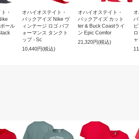
イト・
オハイオステイト・
オハイオステイト・
オ
ike
バックアイズ Nike ヴ
バックアイズ カット
バ
ースボール
ィンテージ ロゴ パフ
ter & Buck Coastライ
ピオ
ack
ォーマンス タンクト
ン Epic Comfor
ロ
ップ - Sc
ャ
21,320円(税込)
10,440円(税込)
1