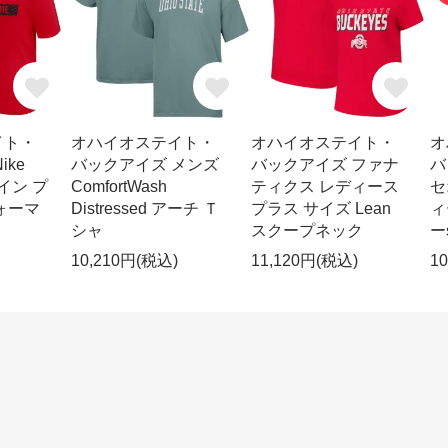
イト・
オハイオステイト・
オハイオステイト・
オ
ike
バックアイズ メンズ
バックアイズ ファナ
バ
イン プ
ComfortWash
ティクス レディース
セ
ォーマ
Distressed アーチ Ｔ
プラス サイズ Lean
ィ
シャ
スクープネック
ー
10,210円(税込)
11,120円(税込)
1