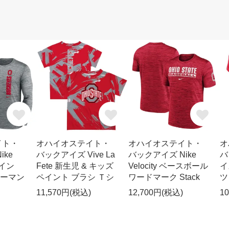
イト・
オハイオステイト・
オハイオステイト・
オ
ike
バックアイズ Vive La
バックアイズ Nike
バ
ライン
Fete 新生児 & キッズ
Velocity ベースボール
イ
フォーマン
ペイント ブラシ Ｔシ
ワードマーク Stack
ツ 
11,570円(税込)
12,700円(税込)
1