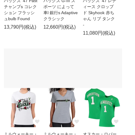
バックス '47 Past
バックス G-III ス
バックス '47 レデ
チャンプs コレク
ポーツ によって
ィース クロップ
ション フラッシ
車l 銀行s Adaptive
ド Skyhook 赤ち
ュbulb Found
クラシック
ゃん リブ タンク
-
13,790円(税込)
12,660円(税込)
11,080円(税込)
ミルウォーキー・
ミルウォーキー・
オスカー・ロバー