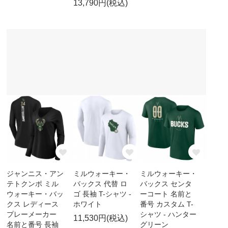
13,790円(税込)
ジャンニス・アン
ミルウォーキー・
ミルウォーキー・
テトクンポ ミル
バックス 代替 ロ
バックス センタ
ウォーキー・バッ
ゴ 長袖 T-シャツ -
ーコート 名前と
クス レディース
ホワイト
番号 カスタム T-
プレーメーカー
シャツ - ハンター
11,530円(税込)
名前と番号 長袖
グリーン