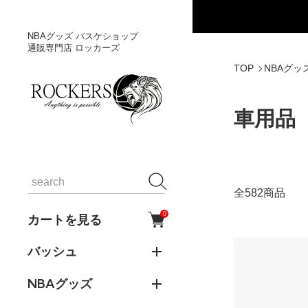
NBAグッズ バスケショップ
通販専門店 ロッカーズ
TOP
NBAグッ
車用品
全582商品
0
カートを見る
バッシュ
NBAグッズ