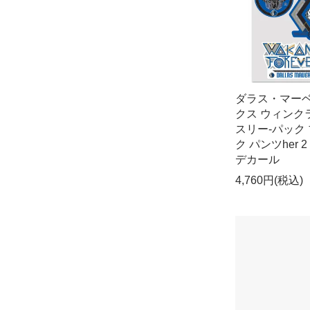
ダラス・マー
クス ウィンク
スリー-パック
ク パンツher 
デカール
4,760円(税込)