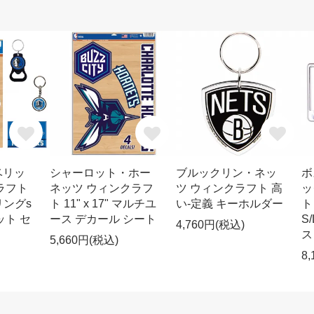
ベリッ
シャーロット・ホー
ブルックリン・ネッ
ボ
ラフト
ネッツ ウィンクラフ
ツ ウィンクラフト 高
ッ
リングs
ト 11" x 17" マルチユ
い-定義 キーホルダー
ト
ット セ
ース デカール シート
S
4,760円(税込)
ス
5,660円(税込)
8