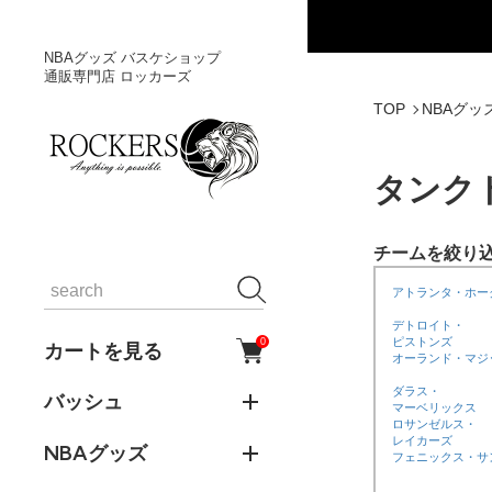
NBAグッズ バスケショップ
通販専門店 ロッカーズ
TOP
NBAグッ
タンク
チームを絞り
アトランタ・ホー
デトロイト・
ピストンズ
0
カートを見る
オーランド・マジ
ダラス・
バッシュ
マーベリックス
ロサンゼルス・
レイカーズ
NBAグッズ
フェニックス・サ