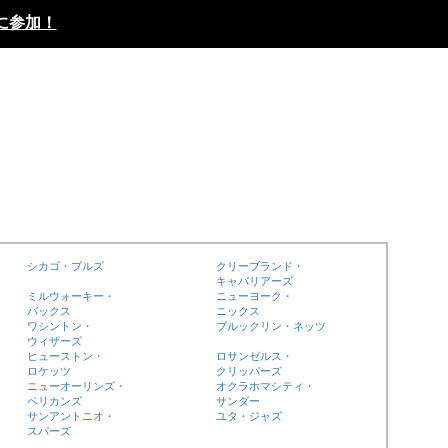
に参加！
シカゴ・ブルズ
クリーブランド・
キャバリアーズ
ミルウォーキー・
ニューヨーク・
バックス
ニックス
ワシントン・
ブルックリン・ネッツ
ウィザーズ
ヒューストン・
ロサンゼルス・
ロケッツ
クリッパーズ
ニューオーリンズ・
オクラホマシティ・
ペリカンズ
サンダー
サンアントニオ・
ユタ・ジャズ
スパーズ