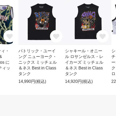
ティ・
パトリック・ユーイ
シャキール・オニー
シ
&
ング ニューヨーク・
ル ロサンゼルス・レ
チ
ios に
ニックス ミッチェル
イカーズ ミッチェル
ー
ティッ
＆ネス Best in Class
＆ネス Best in Class
ク
タンク
タンク
ロ
14,990円(税込)
14,920円(税込)
2