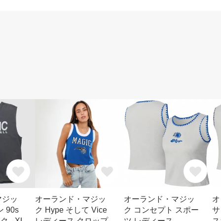
マジッ
オーランド・マジッ
オーランド・マジッ
オ
 90s
ク Hype そして Vice
ク コンセプト スポー
サ
 - XL
レディース クロップ
ツ レディース
ス