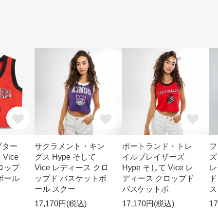
プター
サクラメント・キン
ポートランド・トレ
フ
Vice
グス Hype そして
イルブレイザーズ
ズ
ロップ
Vice レディース クロ
Hype そして Vice レ
レ
ボール
ップド バスケットボ
ディース クロップド
ド
ール スクー
バスケットボ
ス
17,170円(税込)
17,170円(税込)
1