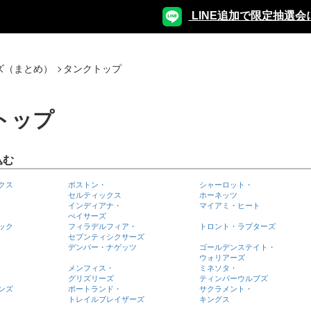
LINE追加で限定抽選会
ズ（まとめ）
タンクトップ
トップ
込む
クス
ボストン・
シャーロット・
セルティックス
ホーネッツ
インディアナ・
マイアミ・ヒート
ぺイサーズ
ック
フィラデルフィア・
トロント・ラプターズ
セブンティシクサーズ
デンバー・ナゲッツ
ゴールデンステイト・
ウォリアーズ
メンフィス・
ミネソタ・
グリズリーズ
ティンバーウルブズ
ンズ
ポートランド・
サクラメント・
トレイルブレイザーズ
キングス