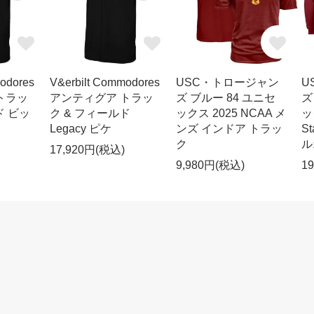
odores
V&erbilt Commodores
USC・トロージャン
U
トラッ
アンティグア トラッ
ズ ブルー 84 ユニセ
ズ
ド ビッ
ク & フィールド
ックス 2025 NCAA メ
ッ
Legacy ピケ
ンズ インドア トラッ
S
ク
ル
17,920円(税込)
9,980円(税込)
1