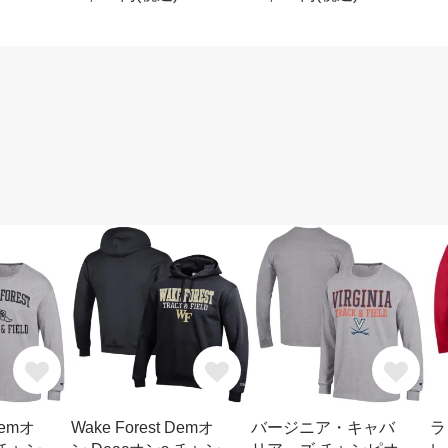
Demオ
Wake Forest Demオ
バージニア・キャバ
ラ