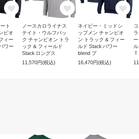
ステート
ノースカロライナス
ネイビー・ミッドシ
コ
ャンピオ
テイト・ウルフパッ
ップメン チャンピオ
ラ
 フィー
ク チャンピオン トラ
ン トラック & フィー
ー
 パワー
ック & フィールド
ルド Stack パワー
ル
Stack ロングス
blend プ
Ｔ
11,570円(税込)
16,470円(税込)
1