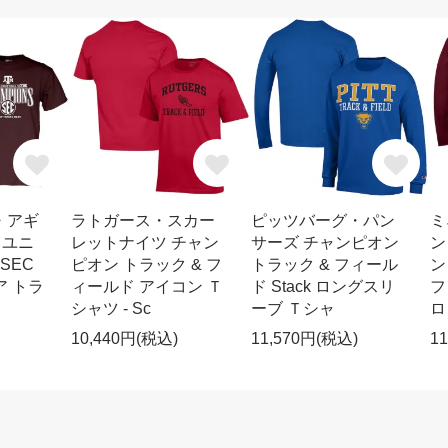
・アギ
ラトガース・スカー
ピッツバーグ・パン
ミ
 ユニ
レットナイツ チャン
サーズ チャンピオン
ン
 SEC
ピオン トラック & フ
トラック & フィール
ン
ア トラ
ィールド アイコン Ｔ
ド Stack ロングスリ
フ
シャツ - Sc
ーブ Ｔシャ
ロ
10,440円(税込)
11,570円(税込)
1