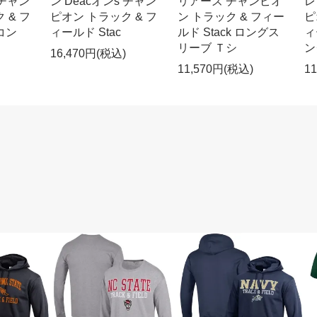
 チャン
ン Deacオンs チャン
リアーズ チャンピオ
レ
 & フ
ピオン トラック & フ
ン トラック & フィー
ピ
コン
ィールド Stac
ルド Stack ロングス
ィ
リーブ Ｔシ
ン
16,470円(税込)
11,570円(税込)
1