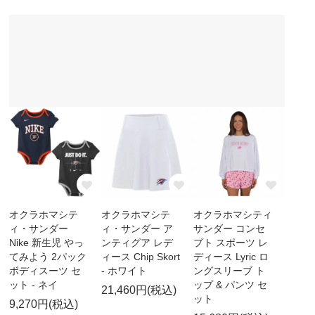
オクラホマシテ
オクラホマシテ
オクラホマシティ
ィ・サンダー
ィ・サンダー ア
サンダー コンセ
Nike 新生児 やっ
ンティグア レデ
プト スポーツ レ
てみよう 2パック
ィース Chip Skort
ディース Lyric ロ
ボディスーツ セ
- ホワイト
ングスリーブ ト
ット - ネイ
ップ & パンツ セ
21,460円(税込)
ット
9,270円(税込)