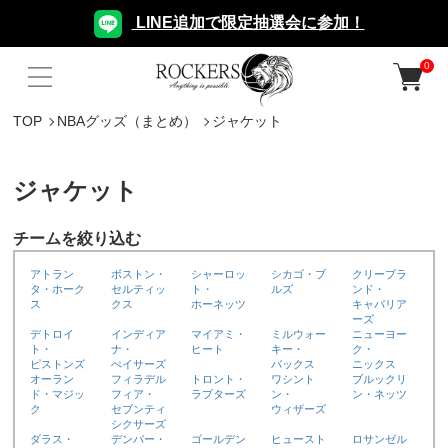
LINE追加で限定抽選会に参加！
0
TOP
NBAグッズ（まとめ）
ジャケット
ジャケット
チームを絞り込む
アトラン
ボストン・
シャーロッ
シカゴ・ブ
クリーブラ
タ・ホーク
セルティッ
ト・
ルズ
ンド・
ス
クス
ホーネッツ
キャバリア
ーズ
デトロイ
インディア
マイアミ・
ミルウォー
ニューヨー
ト・
ナ・
ヒート
キー・
ク・
ピストンズ
ぺイサーズ
バックス
ニックス
オーラン
フィラデル
トロント・
ワシント
ブルックリ
ド・マジッ
フィア・
ラプターズ
ン・
ン・ネッツ
ク
セブンティ
ウィザーズ
シクサーズ
ダラス・
デンバー・
ゴールデン
ヒュースト
ロサンゼル