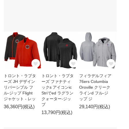
トロント・ラプタ
トロント・ラプタ
フィラデルフィア
ーズ JH デザイン
ーズ ファナティ
76ers Columbia
リバーシブル フ
ックs アイコンic
Oroville クリーク
ル-ジップ Flight
Striでed ラグラン
ラインd フル-ジ
ジャケット - レッ
クォーター-ジッ
ップ ジ
プ
36,360円(税込)
29,140円(税込)
13,790円(税込)