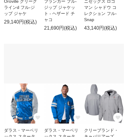
Oroville クリーク
フランカー フル-
ニセックス ロゴ
ラインd フル-ジ
ジップ ジャケッ
マン シャドウ コ
ップ ジャケ
ト - ヘザード チ
レクション フル-
ャコ
Snap
29,140円(税込)
21,690円(税込)
43,140円(税込)
ダラス・マーベリ
ダラス・マーベリ
クリーブランド・
ックス スタータ
ックス スタータ
キャバリアーズ