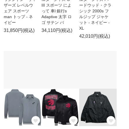
ザーズ レベルウ
III スポーツ によ
ードウッド・クラ
ェア スポーツ
って 車l 銀行s
シック 2000s フ
man トップ - ネ
Adaptive 太字 ロ
ルジップ ジャケ
イビー
ゴ サテン バ
ット - ネイビー -
XL
31,850円(税込)
34,110円(税込)
42,010円(税込)