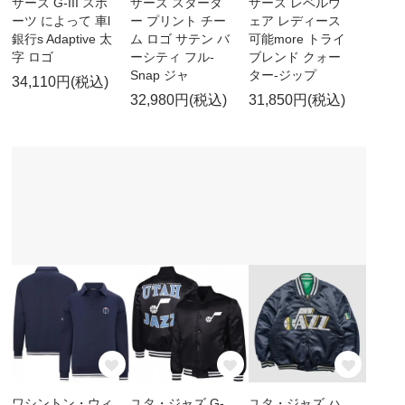
ザーズ G-III スポ
ザーズ スタータ
ザーズ レベルウ
ーツ によって 車l
ー プリント チー
ェア レディース
銀行s Adaptive 太
ム ロゴ サテン バ
可能more トライ
字 ロゴ
ーシティ フル-
ブレンド クォー
Snap ジャ
ター-ジップ
34,110円(税込)
32,980円(税込)
31,850円(税込)
ワシントン・ウィ
ユタ・ジャズ G-
ユタ・ジャズ ハ