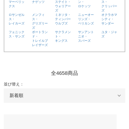
マーベリッ
ナゲッツ
ステイト・
ン・
ス・
クス
ウォリアー
ロケッツ
クリッパー
ズ
ズ
ロサンゼル
メンフィ
ミネソタ・
ニューオー
オクラホマ
ス・
ス・
ティンバー
リンズ・
シティ・
レイカーズ
グリズリー
ウルブズ
ペリカンズ
サンダー
ズ
フェニック
ポートラン
サクラメン
サンアント
ユタ・ジャ
ス・サンズ
ド・
ト・
ニオ・
ズ
トレイルブ
キングス
スパーズ
レイザーズ
全4658商品
並び替え：