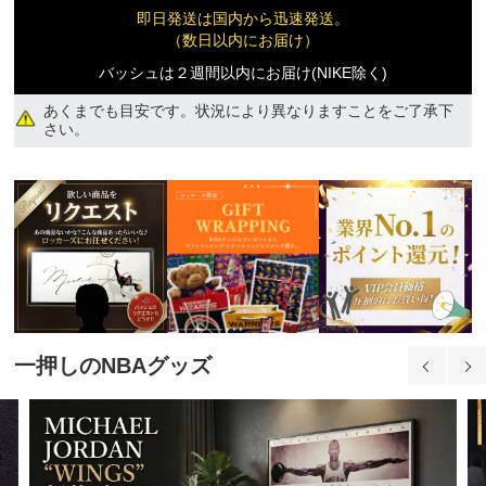
即日発送は国内から迅速発送。
（数日以内にお届け）
バッシュは２週間以内にお届け(NIKE除く)
あくまでも目安です。状況により異なりますことをご了承下
さい。
品切れ
12,610円(税込)
一押しのNBAグッズ