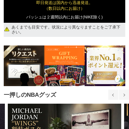
即日発送は国内から迅速発送。
（数日以内にお届け）
バッシュは２週間以内にお届け(NIKE除く)
25.0cm(40180円)
あくまでも目安です。状況により異なりますことをご了承下
さい。
40,180円(税込)
26.0cm(188920円)
188,920円(税込)
一押しのNBAグッズ