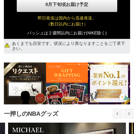
8月下旬頃お届け予定
即日発送は国内から迅速発送。
（数日以内にお届け）
バッシュは２週間以内にお届け(NIKE除く)
あくまでも目安です。状況により異なりますことをご了承下
品切れ
さい。
29,280円(税込)
一押しのNBAグッズ