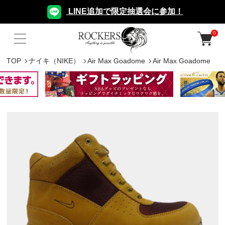
LINE追加で限定抽選会に参加！
0
TOP
ナイキ（NIKE）
Air Max Goadome
Air Max Goadome