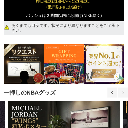
即日発送は国内から迅速発送。
（数日以内にお届け）
XL
バッシュは２週間以内にお届け(NIKE除く)
13,840円(税込)
あくまでも目安です。状況により異なりますことをご了承下
さい。
一押しのNBAグッズ