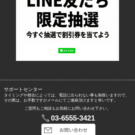
お支払い方法について
特定商取引法に基づく表記
プライバシーポリシー
ロッカーズについて
よくあるご質問
サイズ表記
お客様の声
メルマガ登録・解除
サポートセンター
タイミングや都合によっては、電話に出られない事も御座いますので、
その際は、お手数ですがメールにてご連絡頂けますと幸いです。
ご質問もご相談もお気軽にお問い合わせ下さい。
マイアカウント
03-6555-3421
VIP会員登録
ログイン