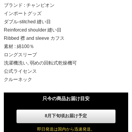
ブランド : チャンピオン
インポートグッズ
ダブル-stitched 縫い目
Reinforced shoulder 縫い目
Ribbed 襟 and sleeve カフス
S
素材 : 綿100％
11,290円(税込)
ロングスリーブ
洗濯機洗い, 弱めの回転式乾燥機可
M
公式ライセンス
11,290円(税込)
クルーネック
L
11,290円(税込)
只今の商品お届け目安
XL
8月下旬頃お届け予定
11,290円(税込)
即日発送は国内から迅速発送。