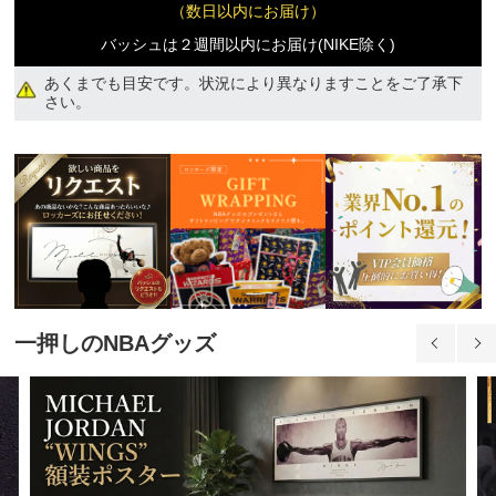
（数日以内にお届け）
2XL
バッシュは２週間以内にお届け(NIKE除く)
11,290円(税込)
あくまでも目安です。状況により異なりますことをご了承下
さい。
3XL
11,290円(税込)
一押しのNBAグッズ