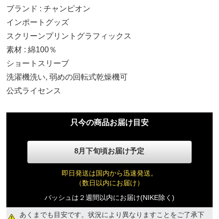
ブランド : チャンピオン
インポートグッズ
スクリーンプリントグラフィックス
素材 : 綿100％
ショートスリーブ
洗濯機洗い, 弱めの回転式乾燥機可
ジュニア S
公式ライセンス
9,210円(税込)
只今の商品お届け目安
ジュニア M
9,210円(税込)
8月下旬頃お届け予定
ジュニア L
即日発送は国内から迅速発送。
9,210円(税込)
（数日以内にお届け）
バッシュは２週間以内にお届け(NIKE除く)
ジュニア XL
あくまでも目安です。状況により異なりますことをご了承下