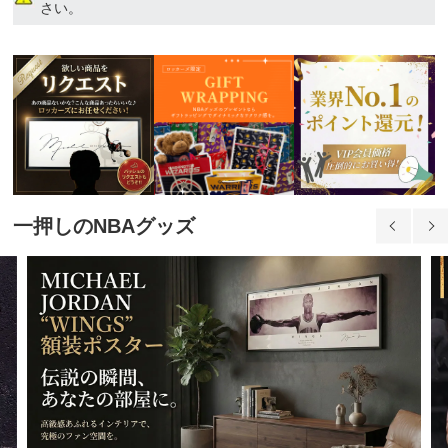
9,210円(税込)
さい。
一押しのNBAグッズ