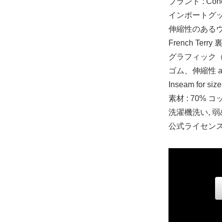
ブランド : Conce
インポートグ
伸縮性のあるウエ
French Terry
グラフィック
ゴム、伸縮性 an
Inseam for size
素材 : 70% 
洗濯機洗い, 
公式ライセン
S