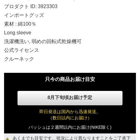
プロダクト ID: 3923303
インポートグッズ
素材 : 綿100％
S
Long sleeve
11,530円(税込)
洗濯機洗い, 弱めの回転式乾燥機可
公式ライセンス
M
クルーネック
11,530円(税込)
只今の商品お届け目安
L
11,530円(税込)
8月下旬頃お届け予定
XL
即日発送は国内から迅速発送。
11,530円(税込)
（数日以内にお届け）
バッシュは２週間以内にお届け(NIKE除く)
2XL
あくまでも目安です。状況により異なりますことをご了承下