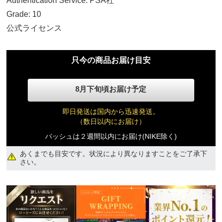
Authentication Service: PSA社
No Size
Grade: 10
36,360円(税込)
公式ライセンス
只今の商品お届け目安
8月下旬頃お届け予定
即日発送は国内から迅速発送。
（数日以内にお届け）
バッシュは２週間以内にお届け(NIKE除く)
あくまでも目安です。状況により異なりますことをご了承下
さい。