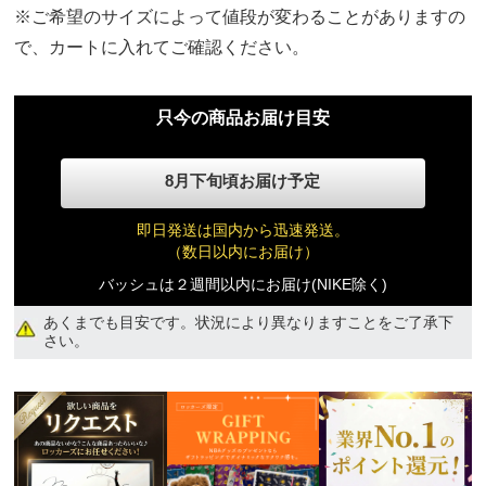
54,730円(税込)
※ご希望のサイズによって値段が変わることがありますの
で、カートに入れてご確認ください。
27.0cm(42810円)
42,810円(税込)
只今の商品お届け目安
27.5cm(41850円)
8月下旬頃お届け予定
41,850円(税込)
即日発送は国内から迅速発送。
（数日以内にお届け）
28.0cm(42090円)
42,090円(税込)
バッシュは２週間以内にお届け(NIKE除く)
あくまでも目安です。状況により異なりますことをご了承下
さい。
28.5cm(40420円)
40,420円(税込)
29.0cm(36370円)
36,370円(税込)