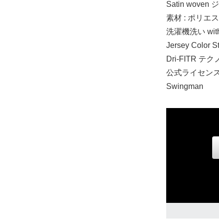
Satin wove
ジュニア S
素材 : ポリエ
25,080円(税込
洗濯機洗い wi
Jersey Color
ジュニア M
Dri-FITR テクノ
25,080円(税込
公式ライセン
Swingman
ジュニア L
25,080円(税込
ジュニア XL
25,080円(税込