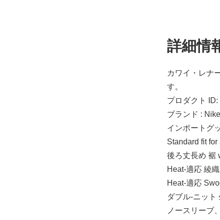
詳細情
カワイ・レナード
す。
プロダクト ID: 
ブランド : Nik
インポートグ
Standard fit for
後ろ丈長め 裾 with
Heat-適応 綾織 
Heat-適応 Sw
ダブル-ニット 生
ノースリーブ