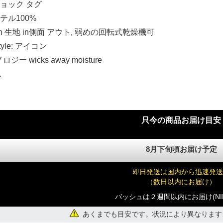
n ジョック タグ
ステル100%
)
th 生地 in側面 アウト, 弱めの回転式乾燥機可
 Style: アイコン
ロジー wicks away moisture
)
ス
)
只今の商品お届け目安
8月下旬頃お届け予定
)
即日発送は国内から迅速発送
（数日以内にお届け）
バッシュは２週間以内にお届け(NI
あくまでも目安です。状況により異なります