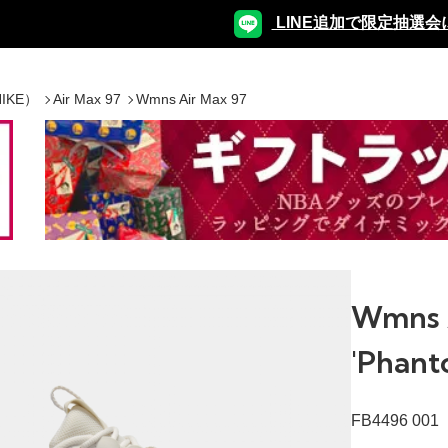
LINE追加で限定抽選会
IKE）
Air Max 97
Wmns Air Max 97
Wmns A
'Phant
FB4496 001