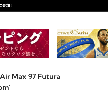
に参加！
ir Max 97 Futura
om'