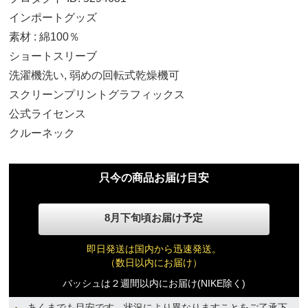
S
インポートグッズ
10,400円(税込)
素材 : 綿100％
ショートスリーブ
M
洗濯機洗い, 弱めの回転式乾燥機可
10,400円(税込)
スクリーンプリントグラフィックス
公式ライセンス
L
クルーネック
10,400円(税込)
只今の商品お届け目安
XL
10,400円(税込)
8月下旬頃お届け予定
2XL
即日発送は国内から迅速発送。
10,400円(税込)
（数日以内にお届け）
バッシュは２週間以内にお届け(NIKE除く)
3XL
あくまでも目安です。状況により異なりますことをご了承下