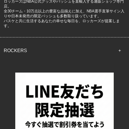
ロッカーズはNBA公式グッズやバッシュを直輸入する通販ショップ専門
店。
全30チーム・10万点以上の豊富な品揃えに加え、NBA選手直筆サイン入
りや日本未発売の限定バッシュも多数取り扱っています。
バスケと共に生活するあなたの幸せな毎日を、ロッカーズが提案しま
す。
ROCKERS
TOP
配送・送料について
返品について
お支払い方法について
特定商取引法に基づく表記
プライバシーポリシー
ロッカーズについて