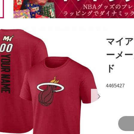
マイア
ーメー
ド
4465427