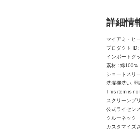
詳細情
マイアミ・ヒー
プロダクト ID: 
インポートグ
素材 : 綿100％
ショートスリ
洗濯機洗い, 
This item is no
スクリーンプ
公式ライセン
クルーネック
M
カスタマイズ
11,530円(税込