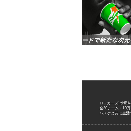
ロッカーズはNB
全30チーム・1
バスケと共に生活