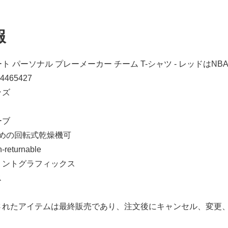
報
ト パーソナル プレーメーカー チーム T-シャツ - レッドはN
4465427
ッズ
ーブ
弱めの回転式乾燥機可
n-returnable
リントグラフィックス
ス
されたアイテムは最終販売であり、注文後にキャンセル、変更
)