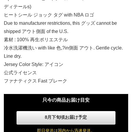
M
ディテールs)
20,560円(税込)
ヒートシール ジョック タグ with NBA ロゴ
Due to manufacturer restrictions, this グッズ cannot be
L
shipped アウト側面 of the U.S.
20,560円(税込)
素材 : 100% 再生ポリエステル
冷水洗濯機洗い with like 色,?in側面 アウト. Gentle cycle.
XL
Line dry.
20,560円(税込)
Jersey Color Style: アイコン
公式ライセンス
2XL
ファナティクス Fast ブレーク
20,560円(税込)
3XL
只今の商品お届け目安
20,560円(税込)
8月下旬頃お届け予定
即日発送は国内から迅速発送。