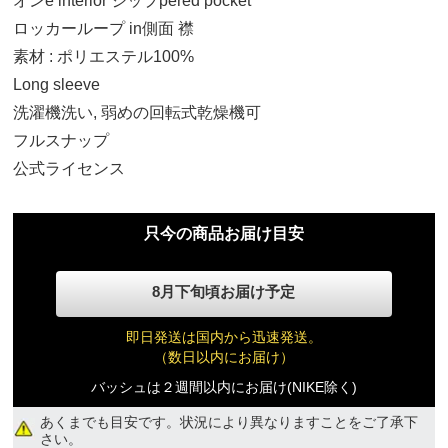
オンe interior ジップpered pocket
ロッカーループ in側面 襟
L
素材 : ポリエステル100%
34,110円(税込)
Long sleeve
洗濯機洗い, 弱めの回転式乾燥機可
XL
34,110円(税込)
フルスナップ
公式ライセンス
2XL
34,110円(税込)
只今の商品お届け目安
8月下旬頃お届け予定
即日発送は国内から迅速発送。
（数日以内にお届け）
バッシュは２週間以内にお届け(NIKE除く)
あくまでも目安です。状況により異なりますことをご了承下
さい。