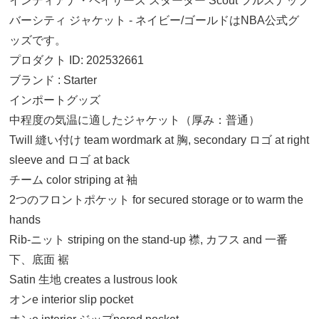
インディアナ・ペイサーズ スターター Scout フルスナップ
バーシティ ジャケット - ネイビー/ゴールドはNBA公式グ
ッズです。
プロダクト ID: 202532661
ブランド : Starter
インポートグッズ
中程度の気温に適したジャケット（厚み：普通）
Twill 縫い付け team wordmark at 胸, secondary ロゴ at right
sleeve and ロゴ at back
チーム color striping at 袖
2つのフロントポケット for secured storage or to warm the
hands
Rib-ニット striping on the stand-up 襟, カフス and 一番
下、底面 裾
Satin 生地 creates a lustrous look
M
オンe interior slip pocket
34,110円(税込)