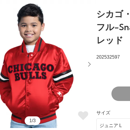
シカゴ・ブ
フル-S
レッド
202532597
サイズ
1/3