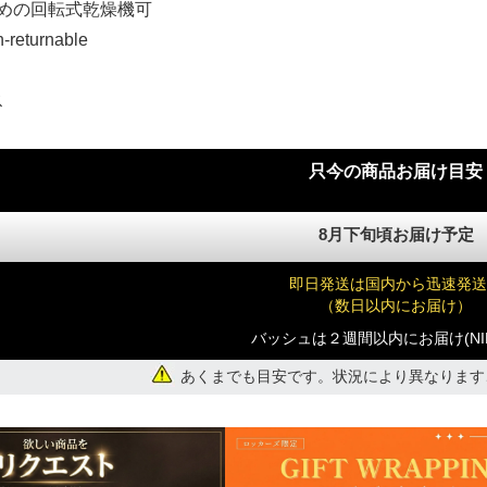
弱めの回転式乾燥機可
n-returnable
ス
)
只今の商品お届け目安
)
8月下旬頃お届け予定
即日発送は国内から迅速発送
（数日以内にお届け）
バッシュは２週間以内にお届け(NI
あくまでも目安です。状況により異なります