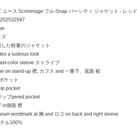
ユース Scrimmage フル-Snap バーシティ ジャケット - 
202532597
er
ッズ
適した軽量のジャケット
es a lustrous look
ast-color sleeve ストライプ
ipe on stand-up 襟, カフス and 一番下、底面 裾
ポケット
lip pocket
 ジップpered pocket
in側面 襟
am wordmark at 胸 and ロゴ on back and right sleeve
ステル100%