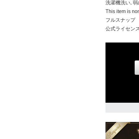
洗濯機洗い, 
This item is no
フルスナップ
ジュニア L
公式ライセン
30,720円(税込
ジュニア XL
30,720円(税込