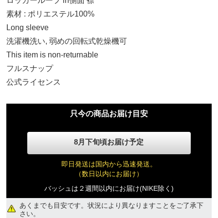
ロッカーループ in側面 襟
34,110円(税込)
素材 : ポリエステル100%
Long sleeve
L
洗濯機洗い, 弱めの回転式乾燥機可
34,110円(税込)
This item is non-returnable
フルスナップ
XL
公式ライセンス
34,110円(税込)
只今の商品お届け目安
8月下旬頃お届け予定
即日発送は国内から迅速発送。
（数日以内にお届け）
バッシュは２週間以内にお届け(NIKE除く)
あくまでも目安です。状況により異なりますことをご了承下
さい。