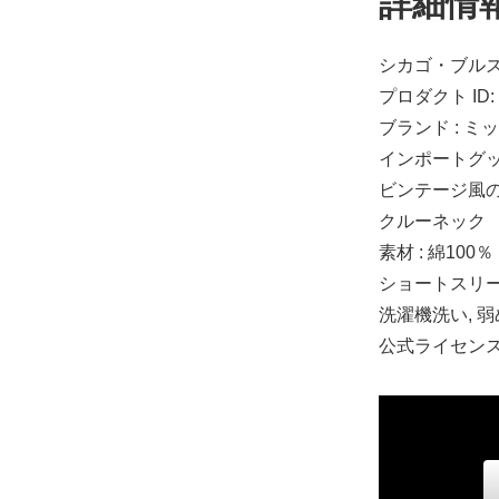
詳細情
シカゴ・ブルズ
プロダクト ID: 
ブランド : 
インポートグ
ビンテージ風
クルーネック
素材 : 綿100％
ショートスリ
洗濯機洗い, 
公式ライセン
2T
8,820円(税込)