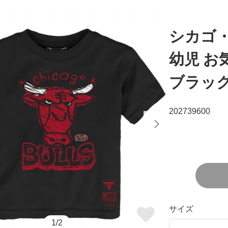
シカゴ
幼児 お
ブラッ
202739600
サイズ
1/2