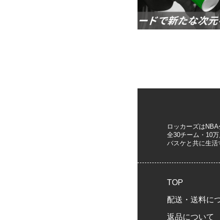
ロッカーズはNB
全30チーム・1
バスケと共に生活
TOP
配送・送料に
返品について