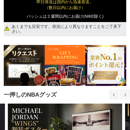
即日発送は国内から迅速発送。
9,270円(税込)
（数日以内にお届け）
バッシュは２週間以内にお届け(NIKE除く)
2XL
あくまでも目安です。状況により異なりますことをご了承下
9,270円(税込)
さい。
一押しのNBAグッズ