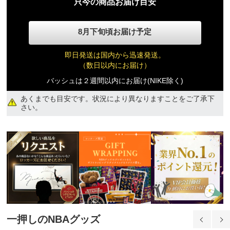
只今の商品お届け目安
XL
8月下旬頃お届け予定
12,700円(税込)
即日発送は国内から迅速発送。
2XL
（数日以内にお届け）
12,700円(税込)
バッシュは２週間以内にお届け(NIKE除く)
あくまでも目安です。状況により異なりますことをご了承下
さい。
一押しのNBAグッズ