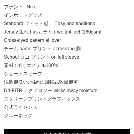
ブランド : Nike
インポートグッズ
Standard フィット感： Easy and traditional
Jersey 生地 has a ライトweight feel (160gsm)
Cross-dyed pattern all over
チーム name プリント across the 胸
School ロゴ プリント on left sleeve
素材 : ポリエステル100%
S
ショートスリーブ
12,700円(税込)
洗濯機洗い, 弱めの回転式乾燥機可
Dri-FITR テクノロジー wicks away moisture
M
スクリーンプリントグラフィックス
12,700円(税込)
公式ライセンス
クルーネック
L
12,700円(税込)