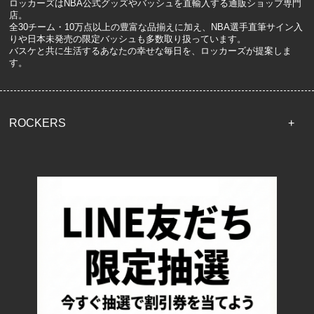
ロッカーズはNBA公式グッズやバッシュを直輸入する通販ショップ専門
店。
全30チーム・10万点以上の豊富な品揃えに加え、NBA選手直筆サイン入
りや日本未発売の限定バッシュも多数取り扱っています。
バスケと共に生活するあなたの幸せな毎日を、ロッカーズが提案しま
す。
ROCKERS
TOP
配送・送料について
返品について
お支払い方法について
特定商取引法に基づく表記
プライバシーポリシー
ロッカーズについて