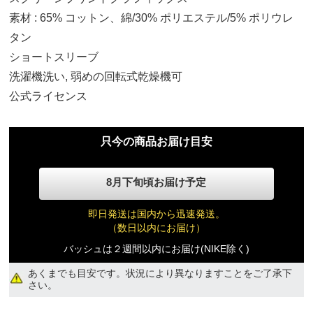
素材 : 65% コットン、綿/30% ポリエステル/5% ポリウレ
タン
ショートスリーブ
洗濯機洗い, 弱めの回転式乾燥機可
公式ライセンス
L
只今の商品お届け目安
12,930円(税込)
8月下旬頃お届け予定
XL
即日発送は国内から迅速発送。
12,930円(税込)
（数日以内にお届け）
バッシュは２週間以内にお届け(NIKE除く)
2X
12,930円(税込)
あくまでも目安です。状況により異なりますことをご了承下
さい。