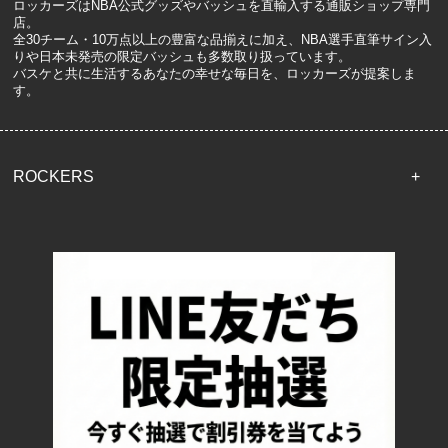
ロッカーズはNBA公式グッズやバッシュを直輸入する通販ショップ専門
店。
全30チーム・10万点以上の豊富な品揃えに加え、NBA選手直筆サイン入
りや日本未発売の限定バッシュも多数取り扱っています。
バスケと共に生活するあなたの幸せな毎日を、ロッカーズが提案しま
す。
ROCKERS
TOP
配送・送料について
返品について
お支払い方法について
特定商取引法に基づく表記
プライバシーポリシー
ロッカーズについて