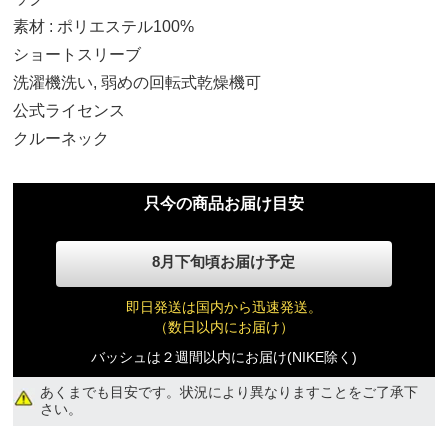
素材 : ポリエステル100%
ショートスリーブ
洗濯機洗い, 弱めの回転式乾燥機可
公式ライセンス
クルーネック
6 MO
11,570円(税込)
只今の商品お届け目安
12 MO
8月下旬頃お届け予定
11,570円(税込)
即日発送は国内から迅速発送。
18 MO
（数日以内にお届け）
11,570円(税込)
バッシュは２週間以内にお届け(NIKE除く)
あくまでも目安です。状況により異なりますことをご了承下
24 MO
さい。
11,570円(税込)