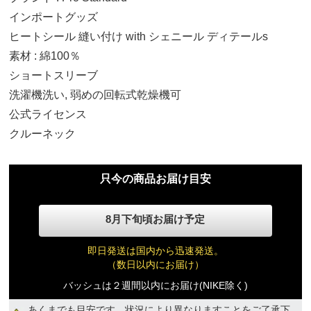
インポートグッズ
ヒートシール 縫い付け with シェニール ディテールs
素材 : 綿100％
S
ショートスリーブ
13,840円(税込)
洗濯機洗い, 弱めの回転式乾燥機可
公式ライセンス
M
クルーネック
13,840円(税込)
只今の商品お届け目安
L
13,840円(税込)
8月下旬頃お届け予定
XL
即日発送は国内から迅速発送。
13,840円(税込)
（数日以内にお届け）
バッシュは２週間以内にお届け(NIKE除く)
2XL
あくまでも目安です。状況により異なりますことをご了承下