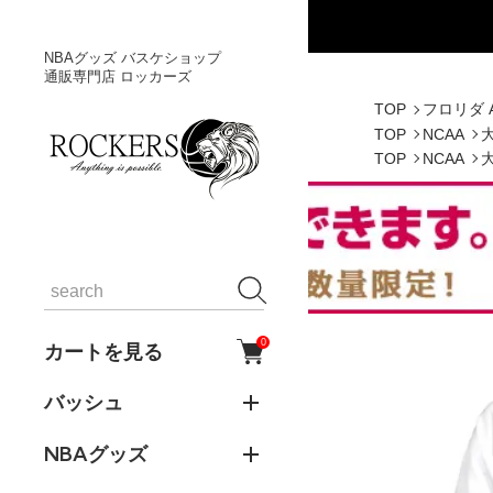
NBAグッズ バスケショップ
通販専門店 ロッカーズ
TOP
フロリダ 
TOP
NCAA
TOP
NCAA
0
カートを見る
バッシュ
NBAグッズ