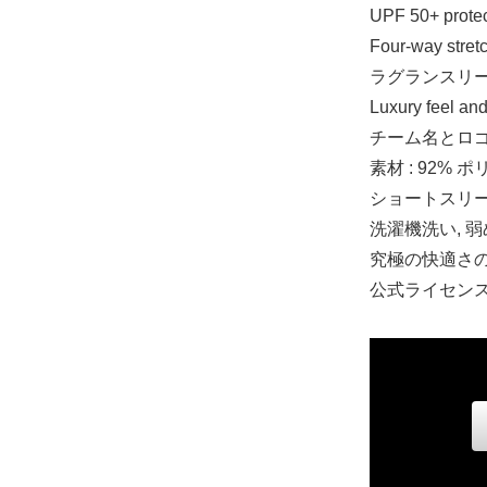
UPF 50+ protec
Four-way stret
ラグランスリーブ pr
Luxury feel
チーム名とロゴ付き プ
素材 : 92%
ショートスリ
洗濯機洗い, 
究極の快適さのために
公式ライセン
2T
12,480円(税込
3T