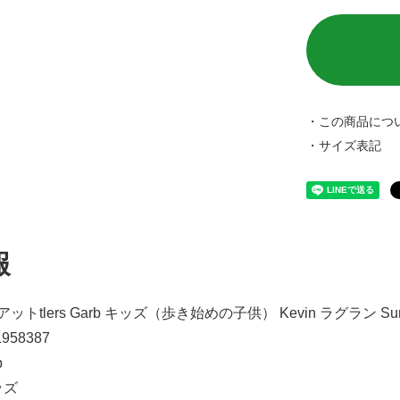
・この商品につ
・サイズ表記
報
&M Rアットtlers Garb キッズ（歩き始めの子供） Kevin ラグラ
01958387
b
ッズ