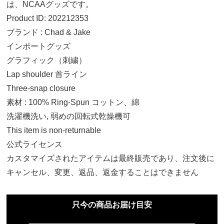
は、NCAAグッズです。
Product ID: 202212353
ブランド : Chad & Jake
インポートグッズ
グラフィック（刺繍）
Lap shoulder 首ライン
Three-snap closure
素材 : 100% Ring-Spun コットン、綿
0-3 MO
洗濯機洗い, 弱めの回転式乾燥機可
13,840円(税込)
This item is non-returnable
公式ライセンス
3-6 MO
カスタマイズされたアイテムは最終販売であり、注文後に
13,840円(税込)
キャンセル、変更、返品、返金することはできません
6-12 MO
只今の商品お届け目安
13,840円(税込)