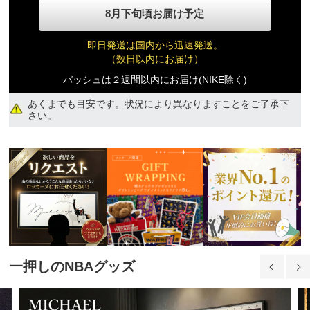
8月下旬頃お届け予定
12-18 MO
13,840円(税込)
即日発送は国内から迅速発送。
（数日以内にお届け）
18-24 MO
バッシュは２週間以内にお届け(NIKE除く)
13,840円(税込)
あくまでも目安です。状況により異なりますことをご了承下
さい。
一押しのNBAグッズ