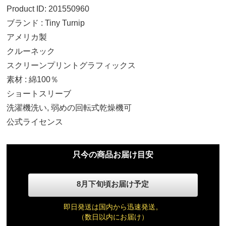
Product ID: 201550960
ブランド : Tiny Turnip
アメリカ製
クルーネック
スクリーンプリントグラフィックス
素材 : 綿100％
ショートスリーブ
ジュニア S
洗濯機洗い, 弱めの回転式乾燥機可
11,570円(税込)
公式ライセンス
ジュニア M
只今の商品お届け目安
11,570円(税込)
8月下旬頃お届け予定
ジュニア L
11,570円(税込)
即日発送は国内から迅速発送。
（数日以内にお届け）