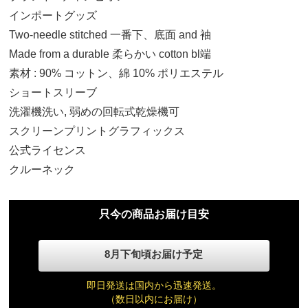
インポートグッズ
Two-needle stitched 一番下、底面 and 袖
Made from a durable 柔らかい cotton bl端
素材 : 90% コットン、綿 10% ポリエステル
S
ショートスリーブ
9,750円(税込)
洗濯機洗い, 弱めの回転式乾燥機可
スクリーンプリントグラフィックス
M
公式ライセンス
9,750円(税込)
クルーネック
L
只今の商品お届け目安
9,750円(税込)
8月下旬頃お届け予定
XL
9,750円(税込)
即日発送は国内から迅速発送。
（数日以内にお届け）