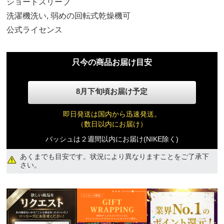
ショートスリーブ
洗濯機洗い, 弱めの回転式乾燥機可
公式ライセンス
S
只今の商品お届け目安
13,840円(税込)
8月下旬頃お届け予定
M
13,840円(税込)
即日発送は国内から迅速発送。
（数日以内にお届け）
バッシュは２週間以内にお届け(NIKE除く)
L
13,840円(税込)
あくまでも目安です。状況により異なりますことをご了承下
さい。
XL
13,840円(税込)