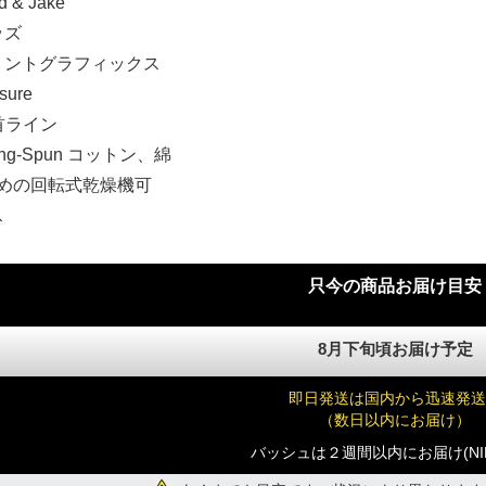
 & Jake
ッズ
リントグラフィックス
sure
r 首ライン
Ring-Spun コットン、綿
弱めの回転式乾燥機可
ス
只今の商品お届け目安
8月下旬頃お届け予定
即日発送は国内から迅速発送
（数日以内にお届け）
バッシュは２週間以内にお届け(NI