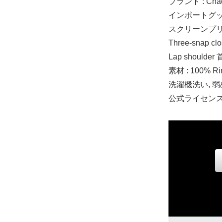
ブランド : Chad
インポートグ
スクリーンプ
Three-snap clo
Lap shoulde
素材 : 100% 
洗濯機洗い, 
公式ライセン
0-3 MO
8,170円(税込)
3-6 MO
8,170円(税込)
6-12 MO
8,170円(税込)