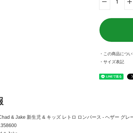
・この商品につい
・サイズ表記
報
Chad & Jake 新生児 & キッズ レトロ ロンパース - ヘザー 
01358600