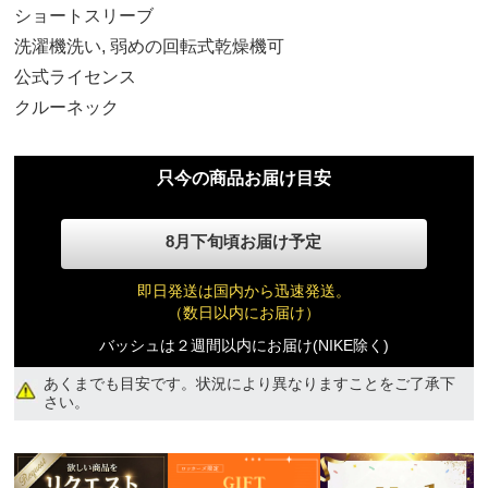
ショートスリーブ
洗濯機洗い, 弱めの回転式乾燥機可
公式ライセンス
クルーネック
只今の商品お届け目安
8月下旬頃お届け予定
ジュニア S
8,850円(税込)
即日発送は国内から迅速発送。
（数日以内にお届け）
ジュニア M
バッシュは２週間以内にお届け(NIKE除く)
8,850円(税込)
あくまでも目安です。状況により異なりますことをご了承下
さい。