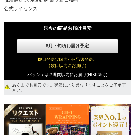
洗濯機洗い, 弱めの回転式乾燥機可
ジュニア M
11,120円(税込)
公式ライセンス
ジュニア L
只今の商品お届け目安
11,120円(税込)
8月下旬頃お届け予定
ジュニア XL
11,120円(税込)
即日発送は国内から迅速発送。
（数日以内にお届け）
バッシュは２週間以内にお届け(NIKE除く)
あくまでも目安です。状況により異なりますことをご了承下
さい。