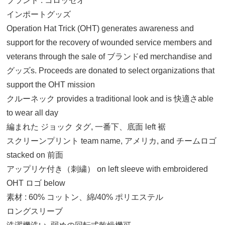
ブランド : コロッセオ
インポートグッズ
Operation Hat Trick (OHT) generates awareness and
support for the recovery of wounded service members and
veterans through the sale of ブランドed merchandise and
グッズs. Proceeds are donated to select organizations that
support the OHT mission
クルーネック provides a traditional look and is 快適さable
to wear all day
編まれた ジョック タグ, 一番下、底面 left 裾
スクリーンプリント team name, アメリカ, and チームロゴ
ジュニア XS
stacked on 前面
11,120円(税込)
アップリケ付き（刺繍） on left sleeve with embroidered
OHT ロゴ below
ジュニア S
素材 : 60% コットン、綿/40% ポリエステル
11,120円(税込)
ロングスリーブ