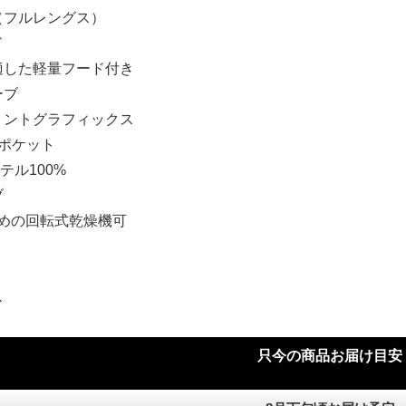
（フルレングス）
ド
適した軽量フード付き
ーブ
リントグラフィックス
ポケット
ステル100%
ブ
弱めの回転式乾燥機可
ス
)
只今の商品お届け目安
)