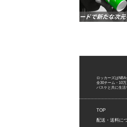
ロッカーズはNB
全30チーム・1
バスケと共に生活
TOP
配送・送料に