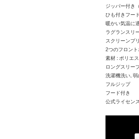
ジッパー付き
ひも付きフー
暖かい気温に
ラグランスリ
スクリーンプ
2つのフロント
素材 : ポリエ
ロングスリー
洗濯機洗い, 
フルジップ
フード付き
S
公式ライセン
17,240円(税込
M
17,240円(税込