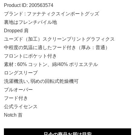
Product ID: 200563574
ブランド : ファナティクスインポートグッズ
裏地はフレンチパイル地
Dropped 肩
ユーズド（加工）スクリーンプリントグラフィクス
中程度の気温に適したフード付き（厚み：普通）
フロントにポケット付き
素材 : 60% コットン、綿/40% ポリエステル
ロングスリーブ
洗濯機洗い, 弱めの回転式乾燥機可
プルオーバー
フード付き
公式ライセンス
XL
Notch 首
14,970円(税込)
2XL
只今の商品お届け目安