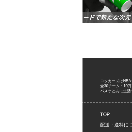
ロッカーズはNB
全30チーム・1
バスケと共に生活
TOP
配送・送料に