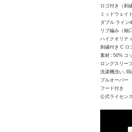
ロゴ付き（刺繍） 
ミッドウェイト 
ダブル ラインd
リブ編み（袖
ハイクオリティ 生地 
刺繍付き C ロゴ at 
XS
素材 : 50% 
17,240円(税込
ロングスリー
洗濯機洗い, 
S
プルオーバー
17,240円(税込
フード付き
公式ライセン
M
17,240円(税込