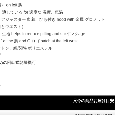
on left 胸
適している for 適度な 温度、気温
 アジャスター 巾着、ひも付き hood with 金属 グロメット
口とウエスト）
helps to reduce pilling and shrインクage
the 胸 and C ロゴ patch at the left wrist
コットン、綿/50% ポリエステル
)
ブ
弱めの回転式乾燥機可
)
ス
)
只今の商品お届け目安