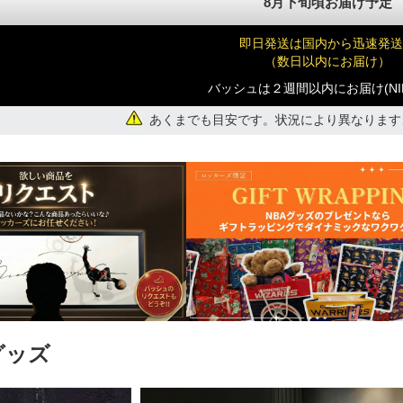
8月下旬頃お届け予定
)
即日発送は国内から迅速発送
（数日以内にお届け）
バッシュは２週間以内にお届け(NI
あくまでも目安です。状況により異なります
)
)
)
グッズ