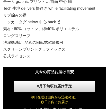
チーム graphic プリント at 前面 中心 胸
Tech 生地 delivers 快適さ while facilitating movement
リブ編みの襟
ロッカータグ below 中心 back 首
素材 : 60% コットン、綿/40% ポリエステル
S
ロングスリーブ
13,840円(税込)
洗濯機洗い, 弱めの回転式乾燥機可
スクリーンプリントグラフィックス
M
13,840円(税込)
公式ライセンス
L
只今の商品お届け目安
13,840円(税込)
8月下旬頃お届け予定
XL
13,840円(税込)
即日発送は国内から迅速発送。
（数日以内にお届け）