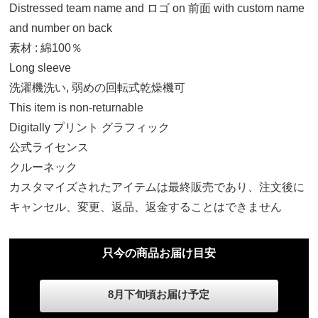
Distressed team name and ロゴ on 前面 with custom name
L
13,790円(税込)
and number on back
素材 : 綿100％
XL
Long sleeve
13,790円(税込)
洗濯機洗い, 弱めの回転式乾燥機可
This item is non-returnable
2XL
Digitally プリント グラフィック
13,790円(税込)
公式ライセンス
クルーネック
3XL
カスタマイズされたアイテムは最終販売であり、注文後に
13,790円(税込)
キャンセル、変更、返品、返金することはできません
4XL
只今の商品お届け目安
13,790円(税込)
8月下旬頃お届け予定
5XL