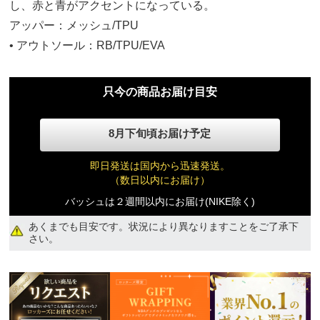
し、赤と青がアクセントになっている。
アッパー：メッシュ/TPU
25.5cm
• アウトソール：RB/TPU/EVA
20,700円(税込)
26.0cm
只今の商品お届け目安
20,700円(税込)
8月下旬頃お届け予定
26.5cm
20,700円(税込)
即日発送は国内から迅速発送。
（数日以内にお届け）
バッシュは２週間以内にお届け(NIKE除く)
27.0cm
20,700円(税込)
あくまでも目安です。状況により異なりますことをご了承下
さい。
27.5cm
20,700円(税込)