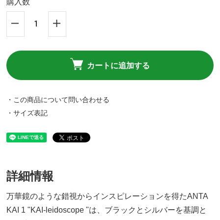
購入数
カートに追加する
・この商品について問い合わせる
・サイズ表記
24.0cm
20,700円(税込)
詳細情報
万華鏡のような錯視からインスピレーションを得たANTA
24.5cm
KAI 1 "KAI-leidoscope "は、ブラックとシルバーを基調と
20,700円(税込)