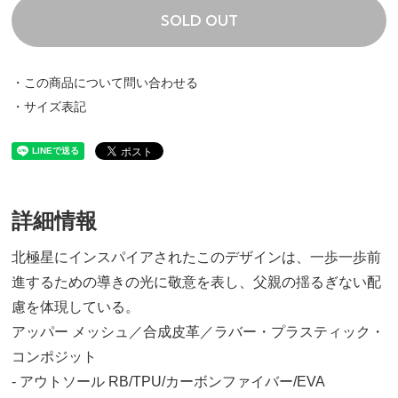
SOLD OUT
・この商品について問い合わせる
25.0cm
・サイズ表記
20,700円(税込)
26.0cm
20,700円(税込)
詳細情報
26.5cm
北極星にインスパイアされたこのデザインは、一歩一歩前
20,700円(税込)
進するための導きの光に敬意を表し、父親の揺るぎない配
慮を体現している。
27.0cm
アッパー メッシュ／合成皮革／ラバー・プラスティック・
20,700円(税込)
コンポジット
- アウトソール RB/TPU/カーボンファイバー/EVA
27.5cm