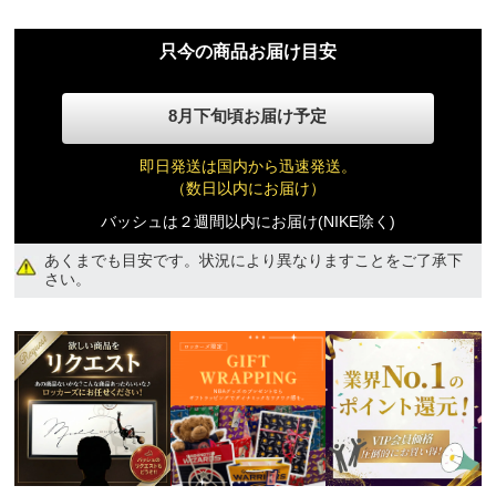
20,700円(税込)
只今の商品お届け目安
28.0cm
8月下旬頃お届け予定
20,700円(税込)
即日発送は国内から迅速発送。
28.5cm
（数日以内にお届け）
20,700円(税込)
バッシュは２週間以内にお届け(NIKE除く)
あくまでも目安です。状況により異なりますことをご了承下
29.0cm
さい。
20,700円(税込)
29.5cm
20,700円(税込)
30.0cm
20,700円(税込)