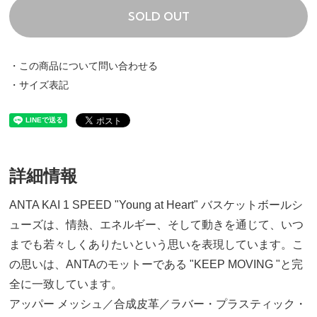
SOLD OUT
・この商品について問い合わせる
24.5cm
・サイズ表記
20,700円(税込)
25.0cm
20,700円(税込)
詳細情報
26.0cm
ANTA KAI 1 SPEED "Young at Heart" バスケットボールシ
20,700円(税込)
ューズは、情熱、エネルギー、そして動きを通じて、いつ
までも若々しくありたいという思いを表現しています。こ
26.5cm
の思いは、ANTAのモットーである "KEEP MOVING "と完
20,700円(税込)
全に一致しています。
アッパー メッシュ／合成皮革／ラバー・プラスティック・
27.0cm