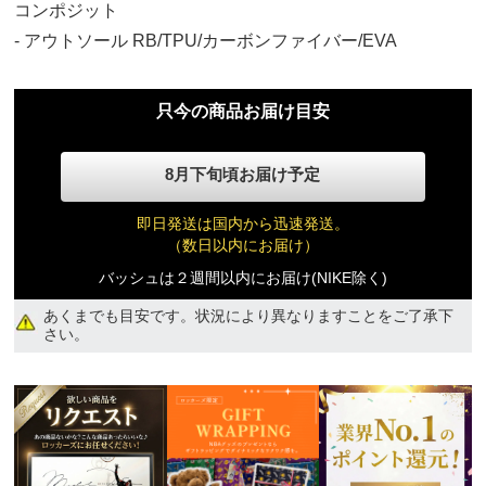
20,700円(税込)
コンポジット
- アウトソール RB/TPU/カーボンファイバー/EVA
27.5cm
20,700円(税込)
只今の商品お届け目安
28.0cm
8月下旬頃お届け予定
20,700円(税込)
即日発送は国内から迅速発送。
（数日以内にお届け）
28.5cm
バッシュは２週間以内にお届け(NIKE除く)
20,700円(税込)
あくまでも目安です。状況により異なりますことをご了承下
さい。
29.0cm
20,700円(税込)
29.5cm
20,700円(税込)