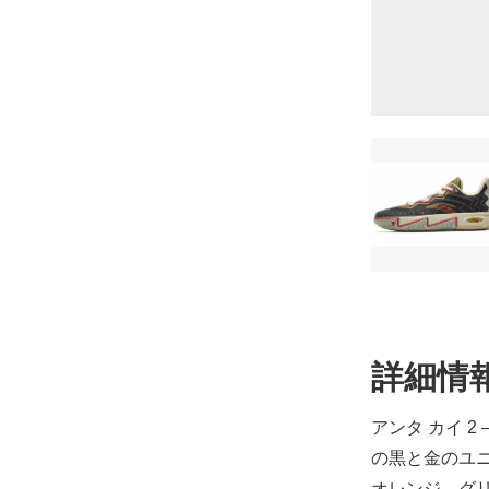
詳細情
24.0cm
31,900円(税込
アンタ カイ 
の黒と金のユ
オレンジ、グ