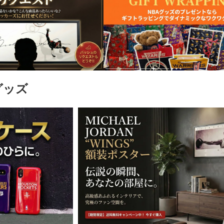
)
グッズ
)
)
)