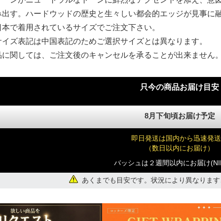
み出す。ハードウッドの歴史と生々しい都会的エッジが見事に
)
日本で着用されているサイズでご注文下さい。
サイズ表記は中国表記のためご選択サイズとは異なります。
品に関しては、ご注文後のキャンセルを承ることが出来ません。
)
只今の商品お届け目安
)
8月下旬頃お届け予定
即日発送は国内から迅速発送
（数日以内にお届け）
バッシュは２週間以内にお届け(NI
)
あくまでも目安です。状況により異なります
)