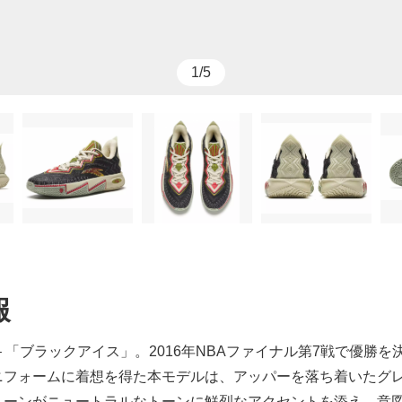
1/5
報
)
2 – 「ブラックアイス」。2016年NBAファイナル第7戦で
ニフォームに着想を得た本モデルは、アッパーを落ち着いたグ
リーンがニュートラルなトーンに鮮烈なアクセントを添え、意